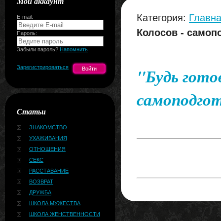
Мой аккаунт
Категория:
Главна
E-mail:
Колосов - самоп
Пароль:
Забыли пароль?
Напомнить
Зарегистрироваться
"Будь гото
самоподгот
Статьи
ЗНАКОМСТВО
УХАЖИВАНИЯ
ОТНОШЕНИЯ
СЕКС
РАССТАВАНИЕ
ВОЗВРАТ
ДРУЖБА
ШКОЛА МУЖЕСТВА
ШКОЛА ЖЕНСТВЕННОСТИ