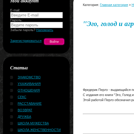
Мой аккаунт
Категория:
Главная категория
>
Н
E-mail:
Пароль:
"Эго, голод и а
Забыли пароль?
Напомнить
Зарегистрироваться
Статьи
ЗНАКОМСТВО
УХАЖИВАНИЯ
Фредерик Перлз - выдающийся пс
ОТНОШЕНИЯ
С издания его книги "Эго, Голод
СЕКС
Этой работой Перлз обозначил 
РАССТАВАНИЕ
ВОЗВРАТ
ДРУЖБА
ШКОЛА МУЖЕСТВА
ШКОЛА ЖЕНСТВЕННОСТИ