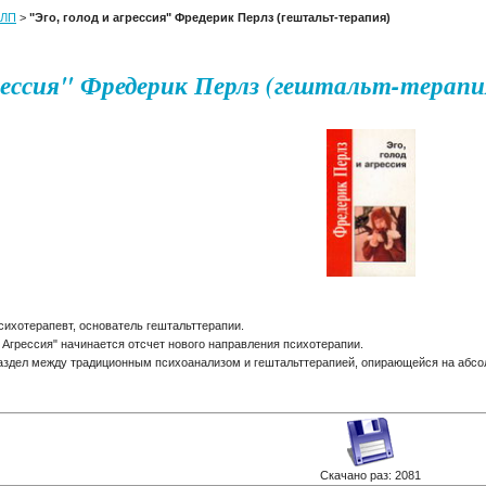
ЛП
>
"Эго, голод и агрессия" Фредерик Перлз (гештальт-терапия)
грессия" Фредерик Перлз (гештальт-терапи
ихотерапевт, основатель гештальттерапии.
 и Агрессия" начинается отсчет нового направления психотерапии.
раздел между традиционным психоанализом и гештальттерапией, опирающейся на абсо
Скачано раз: 2081