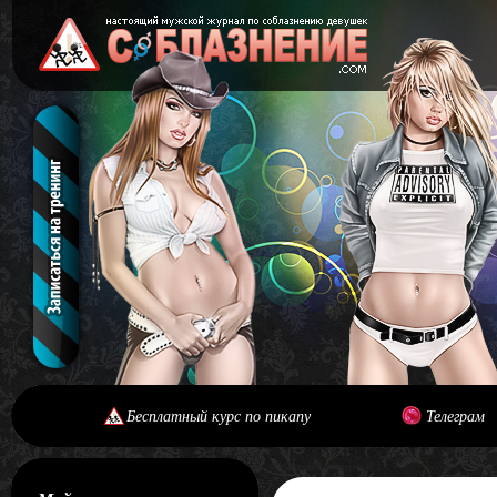
Бесплатный курс по пикапу
Телеграм
[#main] [#journal]