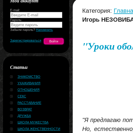
Мой аккаунт
Категория:
Главна
E-mail:
Игорь НЕЗОВИБ
Пароль:
Забыли пароль?
Напомнить
Зарегистрироваться
"Уроки об
Статьи
ЗНАКОМСТВО
УХАЖИВАНИЯ
ОТНОШЕНИЯ
СЕКС
РАССТАВАНИЕ
ВОЗВРАТ
ДРУЖБА
"Я предлагаю пот
ШКОЛА МУЖЕСТВА
Но, естественно
ШКОЛА ЖЕНСТВЕННОСТИ