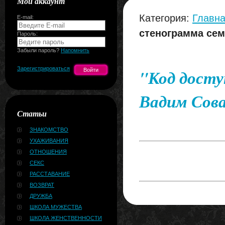
Мой аккаунт
Категория:
Главна
E-mail:
стенограмма сем
Пароль:
Забыли пароль?
Напомнить
Зарегистрироваться
"Код досту
Вадим Сова
Статьи
ЗНАКОМСТВО
УХАЖИВАНИЯ
ОТНОШЕНИЯ
СЕКС
РАССТАВАНИЕ
ВОЗВРАТ
ДРУЖБА
ШКОЛА МУЖЕСТВА
ШКОЛА ЖЕНСТВЕННОСТИ