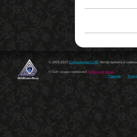
© 2003-2023
Соблазнение.COM
. Автор проекта и главн
© Сайт создан компанией
WebSecure Group
Главная
Телег