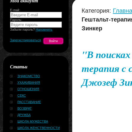
Мой аккаунт
Категория:
Главна
E-mail:
Гештальт-терапи
Пароль:
Зинкер
Забыли пароль?
Напомнить
Зарегистрироваться
"В поиска
терапия с 
Статьи
ЗНАКОМСТВО
Джозеф Зи
УХАЖИВАНИЯ
ОТНОШЕНИЯ
СЕКС
РАССТАВАНИЕ
ВОЗВРАТ
ДРУЖБА
ШКОЛА МУЖЕСТВА
ШКОЛА ЖЕНСТВЕННОСТИ