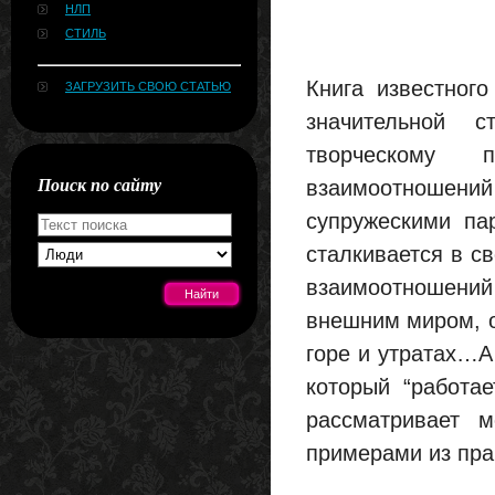
НЛП
СТИЛЬ
Книга известног
ЗАГРУЗИТЬ СВОЮ СТАТЬЮ
значительной 
творческому 
Поиск по сайту
взаимоотношений
супружескими па
сталкивается в с
взаимоотношений
внешним миром, о
горе и утратах…А
[#news]
который “работа
рассматривает м
примерами из пра