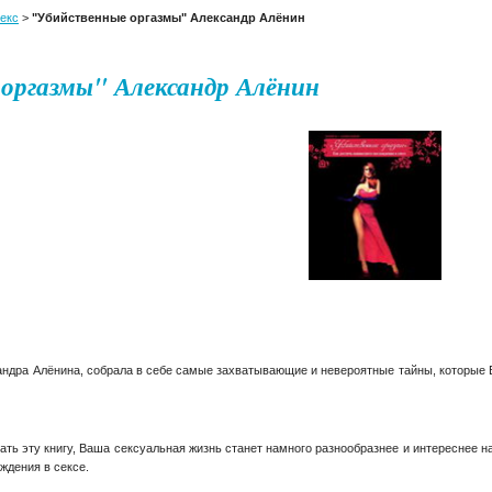
екс
>
"Убийственные оргазмы" Александр Алёнин
оргазмы" Александр Алёнин
андра Алёнина, собрала в себе самые захватывающие и невероятные тайны, которые 
тать эту книгу, Ваша сексуальная жизнь станет намного разнообразнее и интереснее н
ждения в сексе.