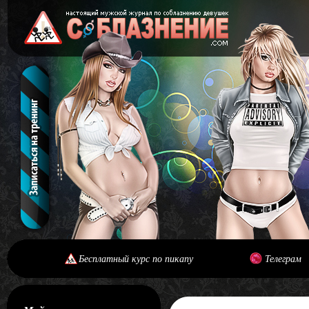
Бесплатный курс по пикапу
Телеграм
[#main] [#journal]