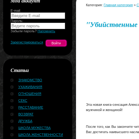
Мой аккаунт
Категория:
Главная категория
>
С
E-mail:
Пароль:
"Убийственные 
Забыли пароль?
Напомнить
Зарегистрироваться
Статьи
ЗНАКОМСТВО
УХАЖИВАНИЯ
ОТНОШЕНИЯ
СЕКС
Эта новая книга-сенсация Алекс
РАССТАВАНИЕ
мужчиной и женщиной!
ВОЗВРАТ
ДРУЖБА
После того, как Вы закончите чи
ШКОЛА МУЖЕСТВА
Вас достигать наивысшего насла
ШКОЛА ЖЕНСТВЕННОСТИ