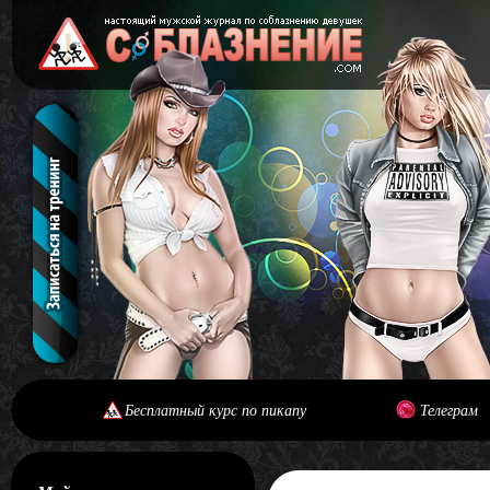
Бесплатный курс по пикапу
Телеграм
[#main] [#journal]