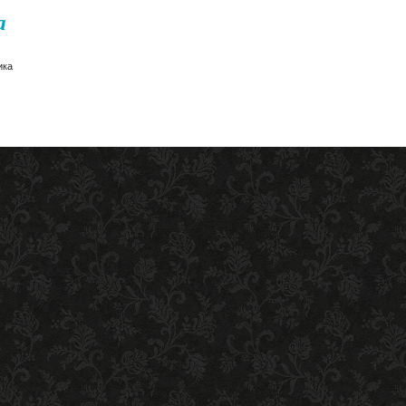
а
ика