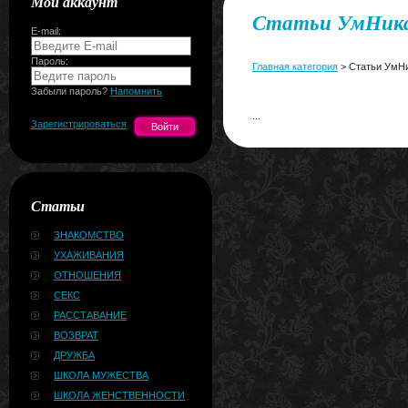
Мой аккаунт
Статьи УмНик
E-mail:
Пароль:
Главная категория
> Статьи УмН
Забыли пароль?
Напомнить
...
Зарегистрироваться
Статьи
ЗНАКОМСТВО
УХАЖИВАНИЯ
ОТНОШЕНИЯ
СЕКС
РАССТАВАНИЕ
ВОЗВРАТ
ДРУЖБА
ШКОЛА МУЖЕСТВА
ШКОЛА ЖЕНСТВЕННОСТИ