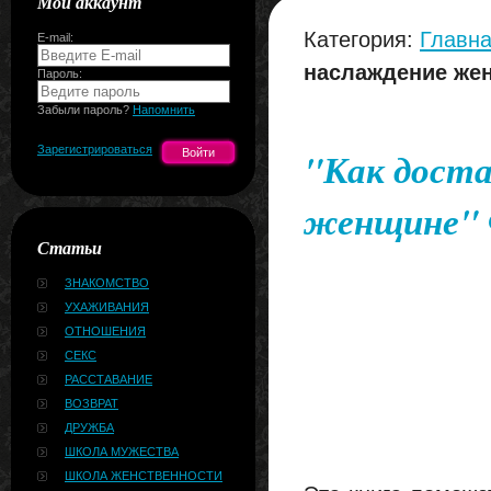
Мой аккаунт
Категория:
Главна
E-mail:
наслаждение же
Пароль:
Забыли пароль?
Напомнить
Зарегистрироваться
"Как дост
женщине" 
Статьи
ЗНАКОМСТВО
УХАЖИВАНИЯ
ОТНОШЕНИЯ
СЕКС
РАССТАВАНИЕ
ВОЗВРАТ
ДРУЖБА
ШКОЛА МУЖЕСТВА
ШКОЛА ЖЕНСТВЕННОСТИ