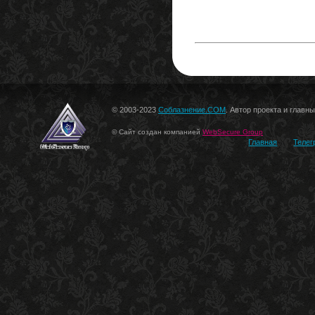
© 2003-2023
Соблазнение.COM
. Автор проекта и главн
© Сайт создан компанией
WebSecure Group
Главная
Телег