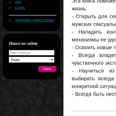
Эта книга поможе
НЛП
жизнь:
СТИЛЬ
- Открыть для се
ЗАГРУЗИТЬ СВОЮ СТАТЬЮ
мужских сексуаль
- Наладить кон
механизмы ее удо
Поиск по сайту
- Освоить новые т
- Всегда владе
чувственного экст
- Научиться из
выбирать всегда
[#news]
конкретной ситуац
- Всегда быть не