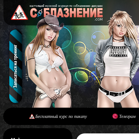
Бесплатный курс по пикапу
Телеграм
[#main] [#journal]