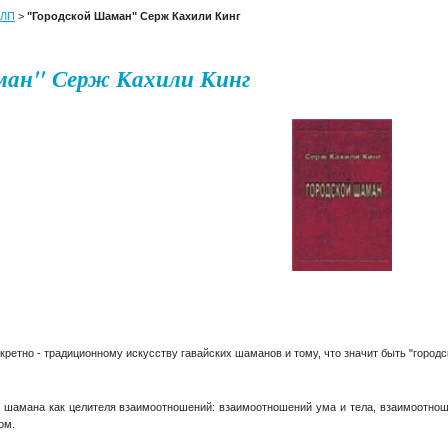
ЛП
>
"Городской Шаман" Серж Кахили Кинг
ман" Серж Кахили Кинг
кретно - традиционному искусству гавайских шаманов и тому, что значит быть "город
ет шамана как целителя взаимоотношений: взаимоотношений ума и тела, взаимоотн
ом.