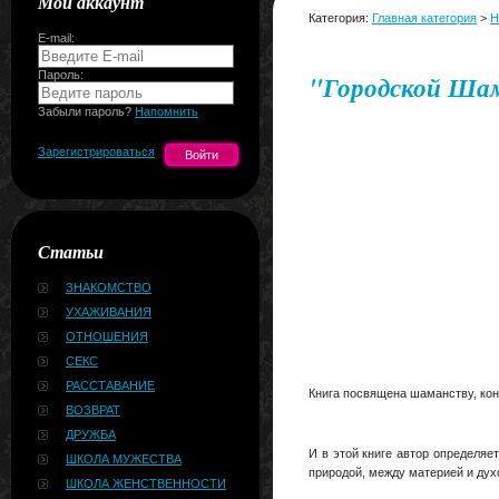
Мой аккаунт
Категория:
Главная категория
>
Н
E-mail:
Пароль:
"Городской Ша
Забыли пароль?
Напомнить
Зарегистрироваться
Статьи
ЗНАКОМСТВО
УХАЖИВАНИЯ
ОТНОШЕНИЯ
СЕКС
РАССТАВАНИЕ
Книга посвящена шаманству, кон
ВОЗВРАТ
ДРУЖБА
И в этой книге автор определя
ШКОЛА МУЖЕСТВА
природой, между материей и дух
ШКОЛА ЖЕНСТВЕННОСТИ