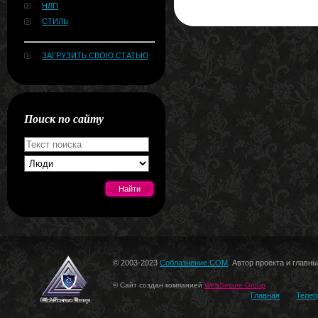
НЛП
СТИЛЬ
ЗАГРУЗИТЬ СВОЮ СТАТЬЮ
Поиск по сайту
[#news]
© 2003-2023
Соблазнение.COM
. Автор проекта и главн
© Сайт создан компанией
WebSecure Group
Главная
Телег