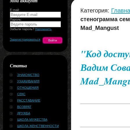
Мой аккаунт
Категория:
Главна
E-mail:
стенограмма семи
Пароль:
Mad_Mangust
Забыли пароль?
Напомнить
Зарегистрироваться
"Код досту
Вадим Сова,
Статьи
ЗНАКОМСТВО
Mad_Mangu
УХАЖИВАНИЯ
ОТНОШЕНИЯ
СЕКС
РАССТАВАНИЕ
ВОЗВРАТ
ДРУЖБА
ШКОЛА МУЖЕСТВА
ШКОЛА ЖЕНСТВЕННОСТИ