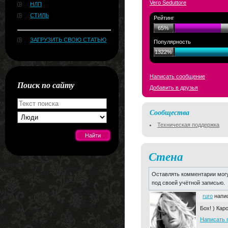
Vero Seduttore
НЛП
СТИЛЬ
Рейтинг
65%
ЗАГРУЗИТЬ СВОЮ СТАТЬЮ
Популярность
1322%
Написать сообщение
Поиск по сайту
Добавить в друзья
Сообщества
Техническая поддержка
Стена
[#news]
Оставлять комментарии могу
под своей учётной записью.
ruro
напис
Бох! ) Кар
Написать 