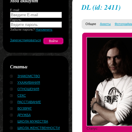
Мой аккаунт
DL
(id: 2411)
E-mail:
Пароль:
Общее
Анкеты
Фотографи
Забыли пароль?
Напомнить
Зарегистрироваться
Статьи
ЗНАКОМСТВО
УХАЖИВАНИЯ
ОТНОШЕНИЯ
СЕКС
РАССТАВАНИЕ
ВОЗВРАТ
ДРУЖБА
ШКОЛА МУЖЕСТВА
ШКОЛА ЖЕНСТВЕННОСТИ
Статус: