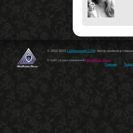
© 2003-2023
Соблазнение.COM
. Автор проекта и главн
© Сайт создан компанией
WebSecure Group
Главная
Телег