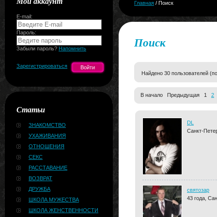
Мой аккаунт
Главная
/ Поиск
E-mail:
Пароль:
Поиск
Забыли пароль?
Напомнить
Зарегистрироваться
Найдено 30 пользователей (по
В начало Предыдущая 1
2
Статьи
DL
ЗНАКОМСТВО
Санкт-Пете
УХАЖИВАНИЯ
ОТНОШЕНИЯ
СЕКС
РАССТАВАНИЕ
ВОЗВРАТ
ДРУЖБА
святозар
43 года, Са
ШКОЛА МУЖЕСТВА
ШКОЛА ЖЕНСТВЕННОСТИ