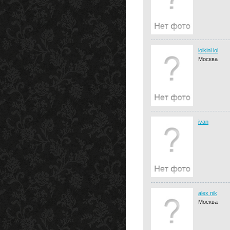
lolkinl lol
Москва
ivan
alex nik
Москва