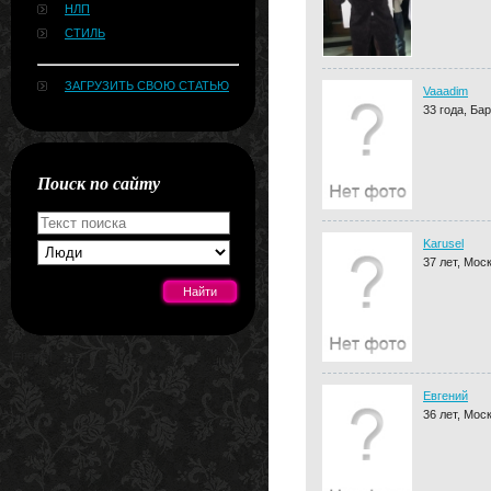
НЛП
СТИЛЬ
ЗАГРУЗИТЬ СВОЮ СТАТЬЮ
Vaaadim
33 года, Ба
Поиск по сайту
Karusel
37 лет, Мос
[#news]
Евгений
36 лет, Мос