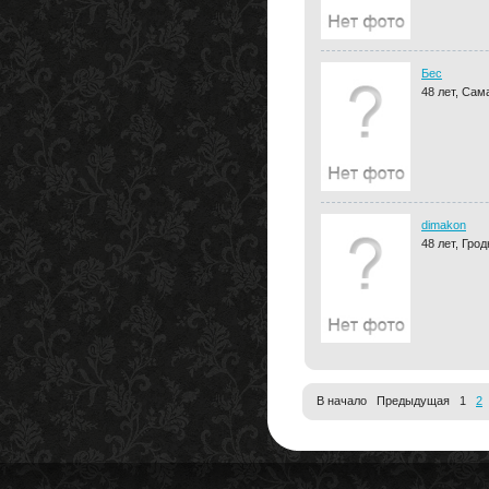
Бес
48 лет, Сам
dimakon
48 лет, Грод
В начало Предыдущая 1
2