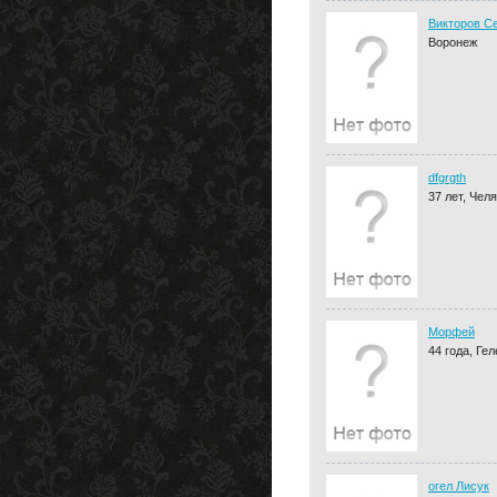
Викторов С
Воронеж
dfgrgth
37 лет, Чел
Морфей
44 года, Ге
огел Лисук