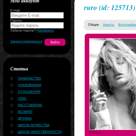
Мой аккаунт
ruro
(id: 125713)
E-mail:
Пароль:
Общее
Анкеты
Фотографи
Забыли пароль?
Напомнить
Зарегистрироваться
Статьи
ЗНАКОМСТВО
УХАЖИВАНИЯ
ОТНОШЕНИЯ
СЕКС
РАССТАВАНИЕ
ВОЗВРАТ
ДРУЖБА
ШКОЛА МУЖЕСТВА
ШКОЛА ЖЕНСТВЕННОСТИ
Статус: