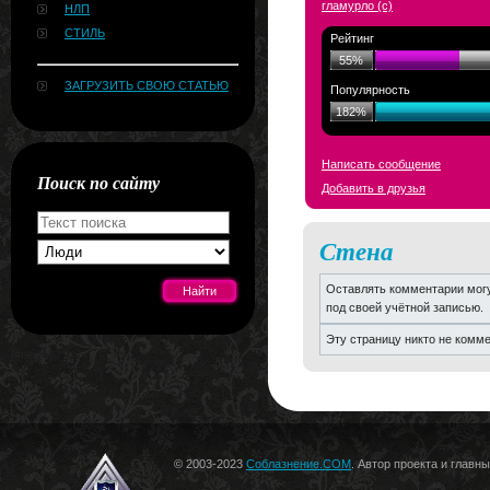
гламурло (c)
НЛП
СТИЛЬ
Рейтинг
55%
ЗАГРУЗИТЬ СВОЮ СТАТЬЮ
Популярность
182%
Написать сообщение
Поиск по сайту
Добавить в друзья
Стена
Оставлять комментарии могу
под своей учётной записью.
Эту страницу никто не комм
[#news]
© 2003-2023
Соблазнение.COM
. Автор проекта и главн