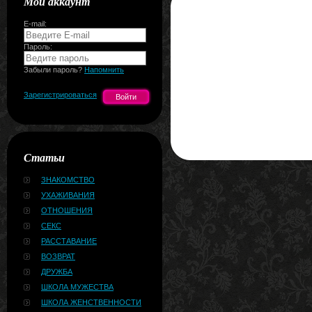
Мой аккаунт
E-mail:
Пароль:
Забыли пароль?
Напомнить
Зарегистрироваться
Статьи
ЗНАКОМСТВО
УХАЖИВАНИЯ
ОТНОШЕНИЯ
СЕКС
РАССТАВАНИЕ
ВОЗВРАТ
ДРУЖБА
ШКОЛА МУЖЕСТВА
ШКОЛА ЖЕНСТВЕННОСТИ