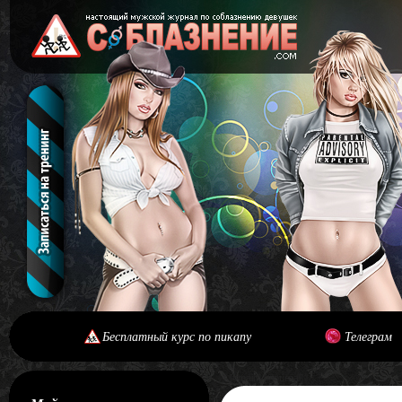
Бесплатный курс по пикапу
Телеграм
[#main] [#journal]