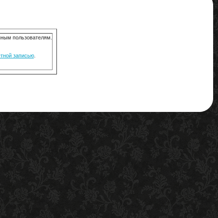
анным пользователям.
ётной записью
.