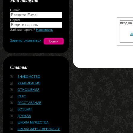
Мой аккаунт
E-mail:
Пароль:
Вход на
Забыли пароль?
Напомнить
З
Зарегистрироваться
Статьи
ЗНАКОМСТВО
УХАЖИВАНИЯ
ОТНОШЕНИЯ
СЕКС
РАССТАВАНИЕ
ВОЗВРАТ
ДРУЖБА
ШКОЛА МУЖЕСТВА
ШКОЛА ЖЕНСТВЕННОСТИ