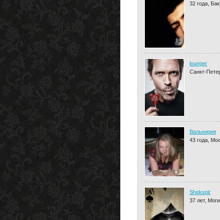
32 года, Бак
lounger
Санкт-Пете
Валькирия
43 года, Мо
Shekspir
37 лет, Мог