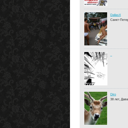
DallasX
Санкт-Пете
_
Diro
38 лет, Дав