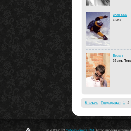
иван XXX
Омск
Беркут
36 лет, Пет
В начало
Предыдущая
1
© 2003-2023
Соблазнение.COM
. Автор проекта и главн