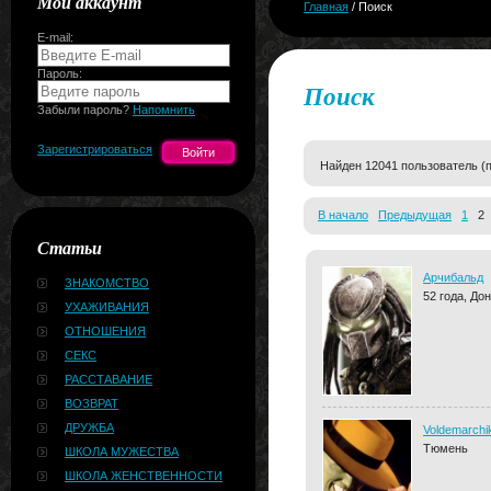
Мой аккаунт
Главная
/ Поиск
E-mail:
Пароль:
Поиск
Забыли пароль?
Напомнить
Зарегистрироваться
Найден 12041 пользователь (п
В начало
Предыдущая
1
Статьи
Арчибальд
ЗНАКОМСТВО
52 года, До
УХАЖИВАНИЯ
ОТНОШЕНИЯ
СЕКС
РАССТАВАНИЕ
ВОЗВРАТ
ДРУЖБА
Voldemarchi
Тюмень
ШКОЛА МУЖЕСТВА
ШКОЛА ЖЕНСТВЕННОСТИ