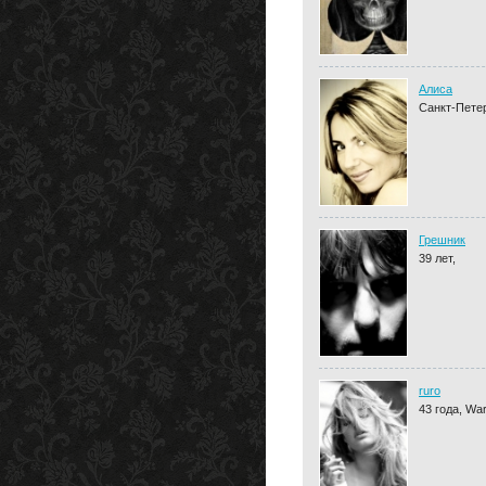
Алиса
Санкт-Пете
Грешник
39 лет,
ruro
43 года, Wa