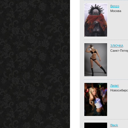
Benzo
Москва
ЗЛЮЧКА
Санкт-Пете
Лилит
Новосибирс
Black