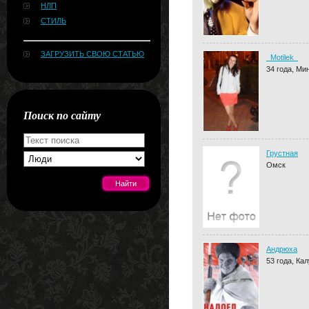
НЛП
СТИЛЬ
ЗАГРУЗИТЬ СВОЮ СТАТЬЮ
_Motilek_
34 года, Ми
Поиск по сайту
Грустная
Омск
[#news]
Андрюха
53 года, Кал