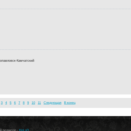
ропавловск-Камчатский
2
3
4
5
6
7
8
9
10
11
Следующая
В конец
ый редактор -
HoLoD