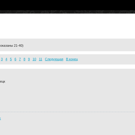
оказаны 21-40)
2
3
4
5
6
7
8
9
10
11
Следующая
В конец
нецк
k