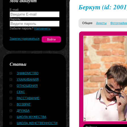
Мой аккаунт
Беркут
(id: 2001
E-mail:
Пароль:
Общее
Анкеты
Фотографи
Забыли пароль?
Напомнить
Зарегистрироваться
Статьи
ЗНАКОМСТВО
УХАЖИВАНИЯ
ОТНОШЕНИЯ
СЕКС
РАССТАВАНИЕ
ВОЗВРАТ
ДРУЖБА
ШКОЛА МУЖЕСТВА
ШКОЛА ЖЕНСТВЕННОСТИ