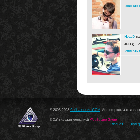
Написать 
HoLoD
на
Ыыы ))) но
Написать 
© 2003-2023
Соблазнение.COM
. Автор проекта и главн
© Сайт создан компанией
WebSecure Group
Главная
Телег