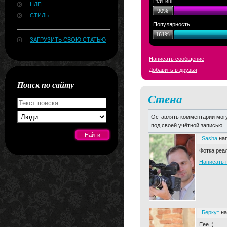
Рейтинг
НЛП
90%
СТИЛЬ
Популярность
161%
ЗАГРУЗИТЬ СВОЮ СТАТЬЮ
Написать сообщение
Добавить в друзья
Поиск по сайту
Стена
Оставлять комментарии могу
под своей учётной записью.
Sasha
нап
Фотка реал
Написать 
[#news]
Беркут
на
Еее :)