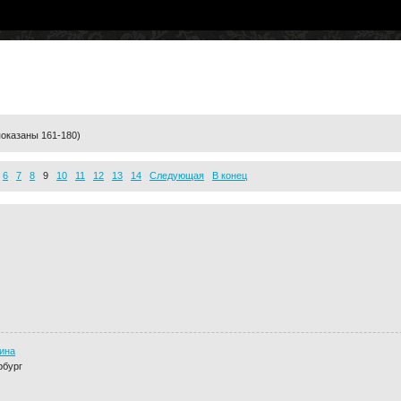
показаны 161-180)
6
7
8
9
10
11
12
13
14
Следующая
В конец
ина
рбург