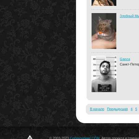
Злобный М
Ganza
Санкт-Пете
В начало
Предыдущая
4
5
© 2003-2023
Соблазнение.COM
. Автор проекта и главн