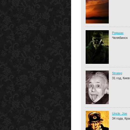
Роршах
Челябинск
Strateg
31 год, Киев
Uncle_Joe
34 года, Кр