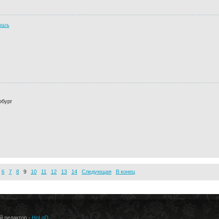
ышъ
рбург
6
7
8
9
10
11
12
13
14
Следующая
В конец
ый редактор -
HoLoD