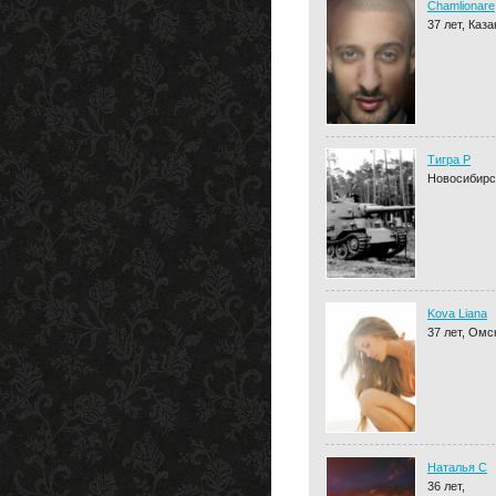
Chamlionare
37 лет, Каза
Тигра P
Новосибирс
Kova Liana
37 лет, Омс
Наталья С
36 лет,