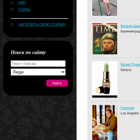
НЛП
СТИЛЬ
ЗАГРУЗИТЬ СВОЮ СТАТЬЮ
Володя Шар
Калининград
Поиск по сайту
Белая Пуши
Калуга
[#news]
Freeman
Los Angeles