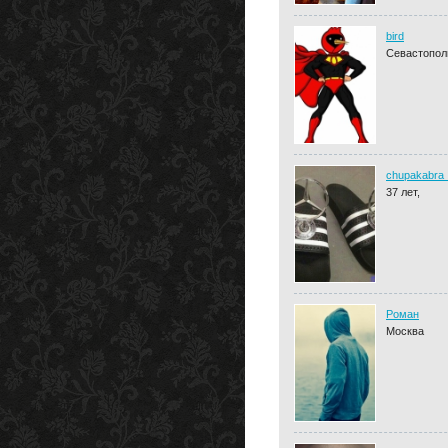
bird
Севастопол
chupakabra_
37 лет,
Роман
Москва