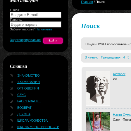
Мой аккаунт
Главная
/ Поиск
E-mail:
Пароль:
Поиск
Забыли пароль?
Напомнить
Зарегистрироваться
Найден 12041 пользователь (
В начало
Предыдущая
4
5
Статьи
Alexandr
ЗНАКОМСТВО
Ис
УХАЖИВАНИЯ
ОТНОШЕНИЯ
СЕКС
РАССТАВАНИЕ
ВОЗВРАТ
ДРУЖБА
Настя Сумк
Санкт-Пете
ШКОЛА МУЖЕСТВА
ШКОЛА ЖЕНСТВЕННОСТИ