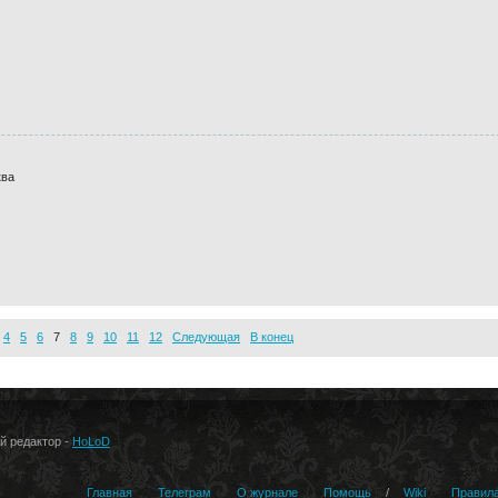
ква
4
5
6
7
8
9
10
11
12
Следующая
В конец
ый редактор -
HoLoD
Главная
Телеграм
О журнале
Помощь
/
Wiki
Правил