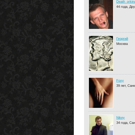
Death_orkin
44 года, Др
Георгий
Москва
Foxy
39 лет, Сан
Nikey
34 года, Са