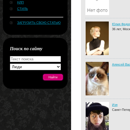
НЛП
СТИЛЬ
ЗАГРУЗИТЬ СВОЮ СТАТЬЮ
Юлия Федо
36 лет, Мос
Поиск по сайту
Алексей Ва
[#news]
Изя
Санкт-Пете