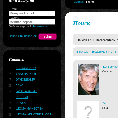
Мой аккаунт
Главная
/ Поиск
E-mail:
Пароль:
Поиск
Забыли пароль?
Напомнить
Зарегистрироваться
Найден 12041 пользователь (
В начало
Предыдущая
2
3
Статьи
Пол Верхов
ЗНАКОМСТВО
Москва
УХАЖИВАНИЯ
ОТНОШЕНИЯ
СЕКС
РАССТАВАНИЕ
ВОЗВРАТ
ДРУЖБА
VFD
Ухта
ШКОЛА МУЖЕСТВА
ШКОЛА ЖЕНСТВЕННОСТИ