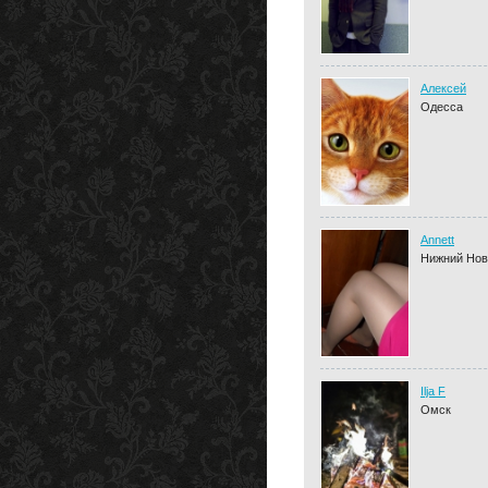
Алексей
Одесса
Annett
Нижний Нов
Ilja F
Омск