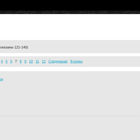
показаны 121-140)
4
5
6
7
8
9
10
11
12
Следующая
В конец
ен