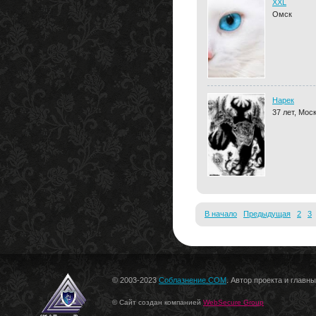
XXL
Омск
Нарек
37 лет, Мос
В начало
Предыдущая
2
3
© 2003-2023
Соблазнение.COM
. Автор проекта и главн
© Сайт создан компанией
WebSecure Group