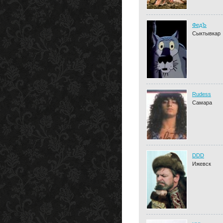
ФедЪ
Сыктывкар
Rudess
Самара
DDD
Ижевск