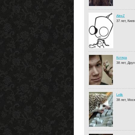
AlexZ
37 лет, Киев
Котяра
38 лет, Друг
Lelik
38 лет, Мос