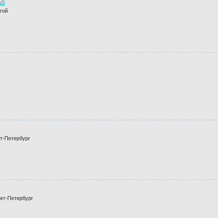
uS
угой
кт-Петербург
нкт-Петербург