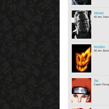
Vdvman
40 лет, Омс
Asmodey
40 лет, Вол
Лис
Санкт-Пете