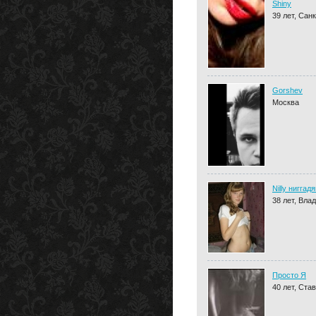
Shiny
39 лет, Сан
Gorshev
Москва
Nilly ниггад
38 лет, Вла
Просто Я
40 лет, Ста