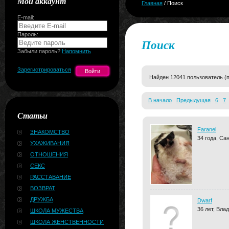
Мой аккаунт
Главная
/ Поиск
E-mail:
Пароль:
Поиск
Забыли пароль?
Напомнить
Зарегистрироваться
Найден 12041 пользователь (
В начало
Предыдущая
6
7
Статьи
Faranel
ЗНАКОМСТВО
34 года, Са
УХАЖИВАНИЯ
ОТНОШЕНИЯ
СЕКС
РАССТАВАНИЕ
ВОЗВРАТ
ДРУЖБА
Dwarf
36 лет, Вла
ШКОЛА МУЖЕСТВА
ШКОЛА ЖЕНСТВЕННОСТИ