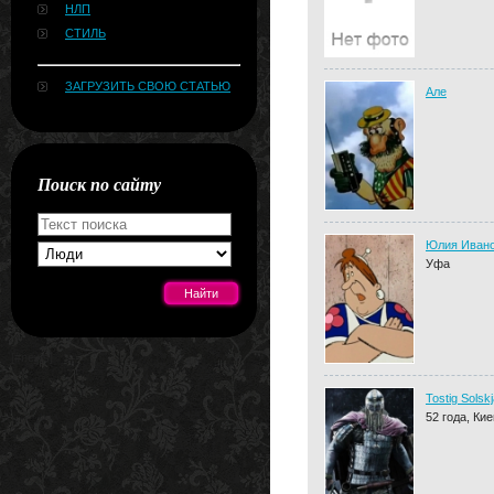
НЛП
СТИЛЬ
ЗАГРУЗИТЬ СВОЮ СТАТЬЮ
Але
Поиск по сайту
Юлия Иван
Уфа
[#news]
Tostig Solsk
52 года, Кие