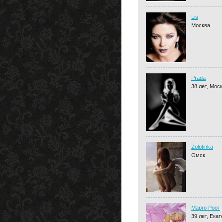
Lis
Москва
Prada
38 лет, Мос
Zolotinka
Омск
Марго Роот
39 лет, Ека