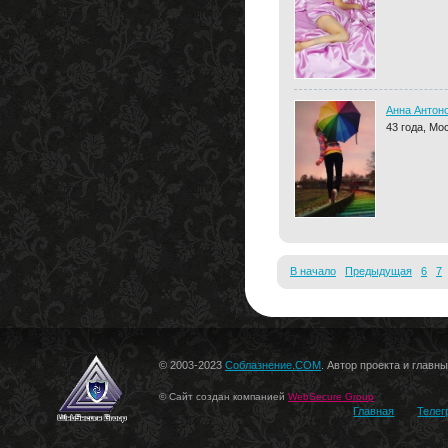
Анна Антон
43 года, Мо
В начало
Предыдущая
6
7
© 2003-2023
Соблазнение.COM
. Автор проекта и главн
© Сайт создан компанией
WebSecure Group
Главная
Телег