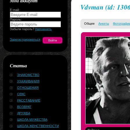
Мой аккаунт
Vdvman
(id: 130
E-mail:
Пароль:
Общее
Анкеты
Фотографи
Забыли пароль?
Напомнить
Зарегистрироваться
Статьи
ЗНАКОМСТВО
УХАЖИВАНИЯ
ОТНОШЕНИЯ
СЕКС
РАССТАВАНИЕ
ВОЗВРАТ
ДРУЖБА
ШКОЛА МУЖЕСТВА
ШКОЛА ЖЕНСТВЕННОСТИ