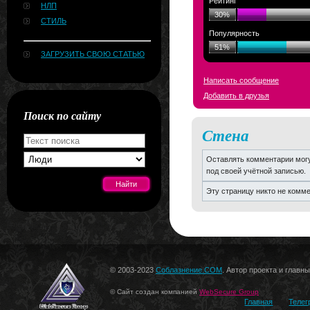
Рейтинг
НЛП
30%
СТИЛЬ
Популярность
51%
ЗАГРУЗИТЬ СВОЮ СТАТЬЮ
Написать сообщение
Добавить в друзья
Поиск по сайту
Стена
Оставлять комментарии могу
под своей учётной записью.
Эту страницу никто не комм
[#news]
© 2003-2023
Соблазнение.COM
. Автор проекта и главн
© Сайт создан компанией
WebSecure Group
Главная
Телег