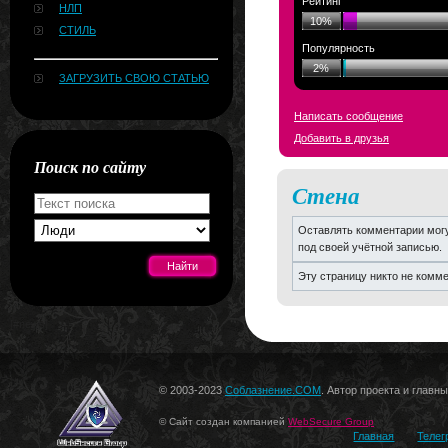
Рейтинг
НЛП
10%
СТИЛЬ
Популярность
2%
ЗАГРУЗИТЬ СВОЮ СТАТЬЮ
Написать сообщение
Добавить в друзья
Поиск по сайту
Стена
Оставлять комментарии могу
под своей учётной записью.
Эту страницу никто не комм
[#news]
© 2003-2023
Соблазнение.COM
. Автор проекта и главн
© Сайт создан компанией
WebSecure Group
Главная
Телег