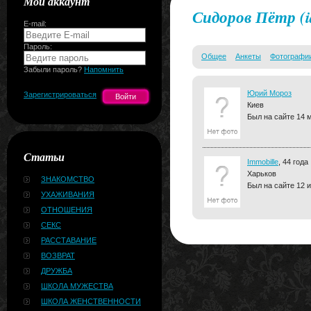
Мой аккаунт
Сидоров Пётр
(
E-mail:
Пароль:
Общее
Анкеты
Фотографи
Забыли пароль?
Напомнить
Юрий Мороз
Зарегистрироваться
Киев
Был на сайте 14 м
Статьи
Immobille
, 44 года
Харьков
ЗНАКОМСТВО
Был на сайте 12 и
УХАЖИВАНИЯ
ОТНОШЕНИЯ
СЕКС
РАССТАВАНИЕ
ВОЗВРАТ
ДРУЖБА
ШКОЛА МУЖЕСТВА
ШКОЛА ЖЕНСТВЕННОСТИ