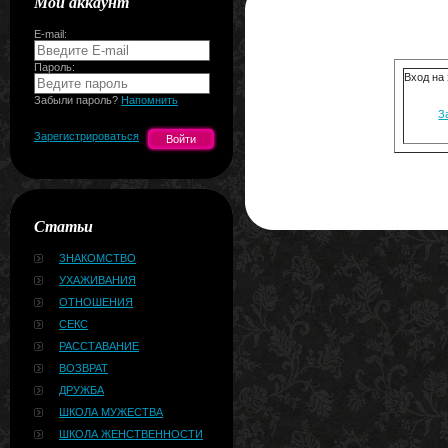
Мой аккаунт
E-mail:
Пароль:
Вход на
Забыли пароль?
Напомнить
З
Зарегистрироваться
Статьи
ЗНАКОМСТВО
УХАЖИВАНИЯ
ОТНОШЕНИЯ
СЕКС
РАССТАВАНИЕ
ВОЗВРАТ
ДРУЖБА
ШКОЛА МУЖЕСТВА
ШКОЛА ЖЕНСТВЕННОСТИ