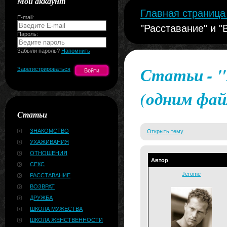
Мой аккаунт
Главная страниц
E-mail:
"Расставание" и 
Пароль:
Забыли пароль?
Напомнить
Статьи - "
Зарегистрироваться
(одним фай
Статьи
ЗНАКОМСТВО
Открыть тему
УХАЖИВАНИЯ
ОТНОШЕНИЯ
Автор
СЕКС
Jerome
РАССТАВАНИЕ
ВОЗВРАТ
ДРУЖБА
ШКОЛА МУЖЕСТВА
ШКОЛА ЖЕНСТВЕННОСТИ