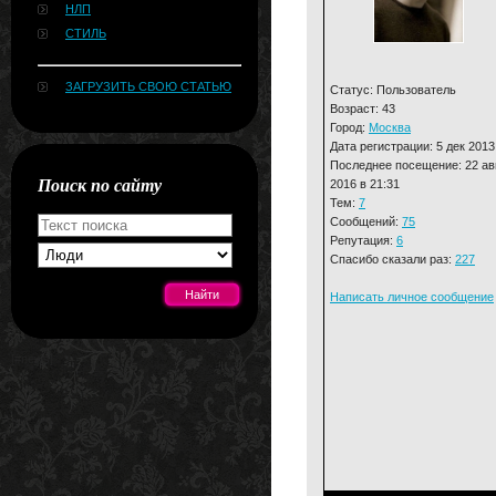
НЛП
СТИЛЬ
ЗАГРУЗИТЬ СВОЮ СТАТЬЮ
Статус: Пользователь
Возраст: 43
Город:
Москва
Дата регистрации: 5 дек 2013
Последнее посещение: 22 ав
Поиск по сайту
2016 в 21:31
Тем:
7
Сообщений:
75
Репутация:
6
Спасибо сказали раз:
227
Написать личное сообщение
[#news]