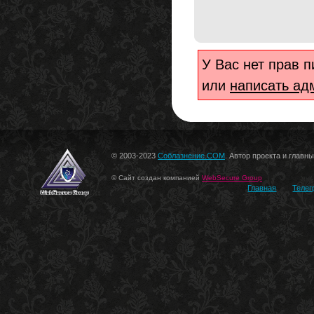
У Вас нет прав 
или
написать ад
© 2003-2023
Соблазнение.COM
. Автор проекта и главн
© Сайт создан компанией
WebSecure Group
Главная
Телег