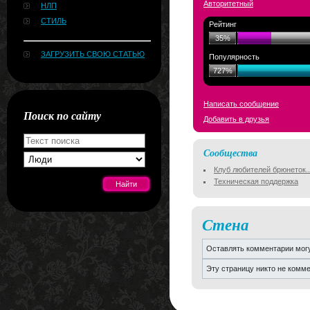
Авторитетный
НЛП
СТИЛЬ
Рейтинг
35%
ЗАГРУЗИТЬ СВОЮ СТАТЬЮ
Популярность
727%
Написать сообщение
Поиск по сайту
Добавить в друзья
Сообщества
Клуб любителей брюнеток..
Техническая поддержка
Стена
[#news]
Оставлять комментарии могу
Эту страницу никто не комм