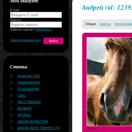
Мой аккаунт
Андрей
(id: 1239
E-mail:
Пароль:
Общее
Анкеты
Фотографи
Забыли пароль?
Напомнить
Зарегистрироваться
Статьи
ЗНАКОМСТВО
УХАЖИВАНИЯ
ОТНОШЕНИЯ
СЕКС
РАССТАВАНИЕ
ВОЗВРАТ
ДРУЖБА
ШКОЛА МУЖЕСТВА
ШКОЛА ЖЕНСТВЕННОСТИ
Статус: