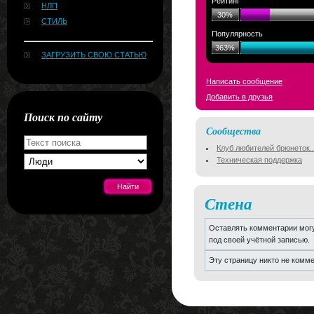
Рейтинг
НЛП
30%
СТИЛЬ
Популярность
363%
ЗАГРУЗИТЬ СВОЮ СТАТЬЮ
Написать сообщение
Добавить в друзья
Поиск по сайту
Сообщества
Клуб любителей брюнеток..
Техническая поддержка
Стена
[#news]
Оставлять комментарии могу
под своей учётной записью.
Эту страницу никто не комм