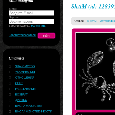
Мой аккаунт
ShAM
(id: 12839
E-mail:
Пароль:
Общее
Анкеты
Фотографи
Забыли пароль?
Напомнить
Зарегистрироваться
Статьи
ЗНАКОМСТВО
УХАЖИВАНИЯ
ОТНОШЕНИЯ
СЕКС
РАССТАВАНИЕ
ВОЗВРАТ
ДРУЖБА
ШКОЛА МУЖЕСТВА
ШКОЛА ЖЕНСТВЕННОСТИ