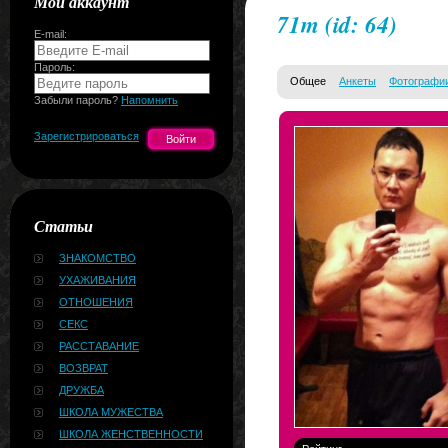
Мой аккаунт
71m
(id: 64)
E-mail:
Пароль:
Общее
Анкеты
Фотографи
Забыли пароль?
Напомнить
Зарегистрироваться
Статьи
ЗНАКОМСТВО
УХАЖИВАНИЯ
ОТНОШЕНИЯ
СЕКС
РАССТАВАНИЕ
ВОЗВРАТ
ДРУЖБА
ШКОЛА МУЖЕСТВА
ШКОЛА ЖЕНСТВЕННОСТИ