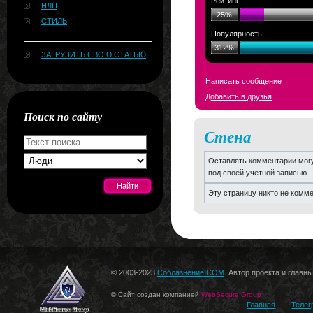
Рейтинг
НЛП
25%
СТИЛЬ
Популярность
312%
ЗАГРУЗИТЬ СВОЮ СТАТЬЮ
Написать сообщение
Добавить в друзья
Поиск по сайту
Стена
Оставлять комментарии могу
под своей учётной записью.
Эту страницу никто не комм
[#news]
© 2003-2023
Соблазнение.COM
. Автор проекта и главн
© Сайт создан компанией
WebSecure Group
Главная
Телег