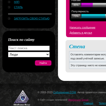
Рейтинг
НЛП
35%
СТИЛЬ
Популярность
73%
ЗАГРУЗИТЬ СВОЮ СТАТЬЮ
Написать сообщение
Добавить в друзья
Поиск по сайту
Стена
Оставлять комментарии могу
под своей учётной записью.
Эту страницу никто не комм
[#news]
© 2003-2023
Соблазнение.COM
. Автор проекта и главн
© Сайт создан компанией
WebSecure Group
Главная
Телег