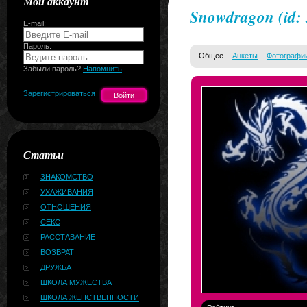
Мой аккаунт
Snowdragon
(id:
E-mail:
Пароль:
Общее
Анкеты
Фотографи
Забыли пароль?
Напомнить
Зарегистрироваться
Статьи
ЗНАКОМСТВО
УХАЖИВАНИЯ
ОТНОШЕНИЯ
СЕКС
РАССТАВАНИЕ
ВОЗВРАТ
ДРУЖБА
ШКОЛА МУЖЕСТВА
ШКОЛА ЖЕНСТВЕННОСТИ