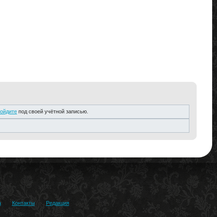
ойдите
под своей учётной записью.
а
Контакты
Редакция