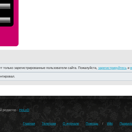
т только зарегистрированные пользователи сайта. Пожалуйста,
зарегистрируйтесь
и
в
ентировал.
ый редактор -
HoLoD
Главная
Телеграм
О журнале
Помощь
/
Wiki
Правил