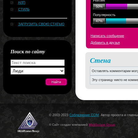
Рейтинг
НЛП
50%
СТИЛЬ
Популярность
47%
ЗАГРУЗИТЬ СВОЮ СТАТЬЮ
Написать сообщение
Добавить в друзья
Поиск по сайту
Стена
Оставлять комментарии могу
Эту страницу никто не комм
[#news]
© 2003-2023
Соблазнение.COM
. Автор проекта и главн
© Сайт создан компанией
WebSecure Group