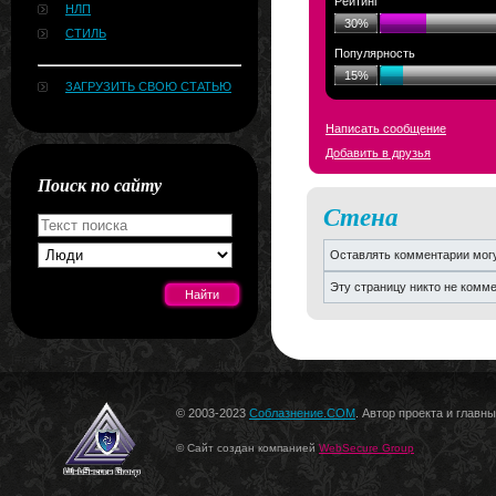
Рейтинг
НЛП
30%
СТИЛЬ
Популярность
15%
ЗАГРУЗИТЬ СВОЮ СТАТЬЮ
Написать сообщение
Добавить в друзья
Поиск по сайту
Стена
Оставлять комментарии могу
Эту страницу никто не комм
[#news]
© 2003-2023
Соблазнение.COM
. Автор проекта и главн
© Сайт создан компанией
WebSecure Group