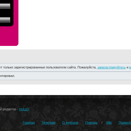
т только зарегистрированные пользователи сайта. Пожалуйста,
зарегистрируйтесь
и
в
ентировал.
ый редактор -
HoLoD
Главная
Телеграм
О журнале
Помощь
/
Wiki
Правил