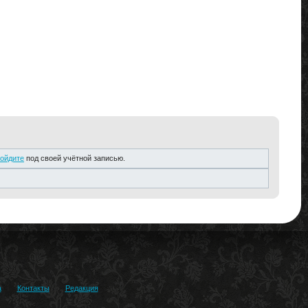
ойдите
под своей учётной записью.
а
Контакты
Редакция