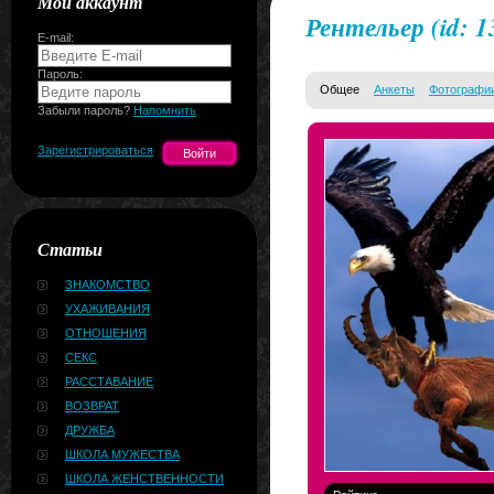
Мой аккаунт
Рентельер
(id: 
E-mail:
Пароль:
Общее
Анкеты
Фотографи
Забыли пароль?
Напомнить
Зарегистрироваться
Статьи
ЗНАКОМСТВО
УХАЖИВАНИЯ
ОТНОШЕНИЯ
СЕКС
РАССТАВАНИЕ
ВОЗВРАТ
ДРУЖБА
ШКОЛА МУЖЕСТВА
ШКОЛА ЖЕНСТВЕННОСТИ