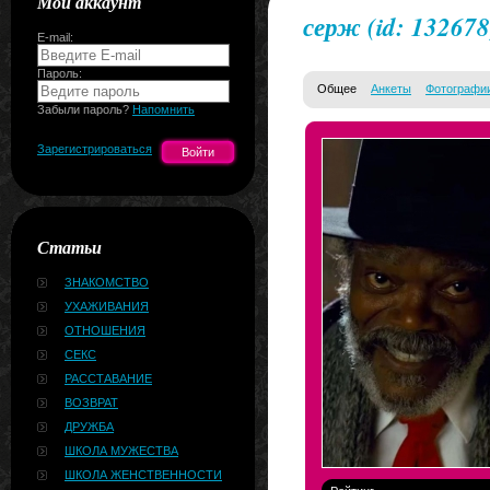
Мой аккаунт
серж
(id: 132678
E-mail:
Пароль:
Общее
Анкеты
Фотографи
Забыли пароль?
Напомнить
Зарегистрироваться
Статьи
ЗНАКОМСТВО
УХАЖИВАНИЯ
ОТНОШЕНИЯ
СЕКС
РАССТАВАНИЕ
ВОЗВРАТ
ДРУЖБА
ШКОЛА МУЖЕСТВА
ШКОЛА ЖЕНСТВЕННОСТИ