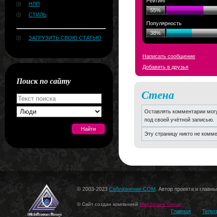
Рейтинг
НЛП
55%
СТИЛЬ
Популярность
38%
ЗАГРУЗИТЬ СВОЮ СТАТЬЮ
Написать сообщение
Добавить в друзья
Поиск по сайту
Стена
Оставлять комментарии могу
под своей учётной записью.
Эту страницу никто не комм
[#news]
© 2003-2023
Соблазнение.COM
. Автор проекта и главн
© Сайт создан компанией
WebSecure Group
Главная
Телег