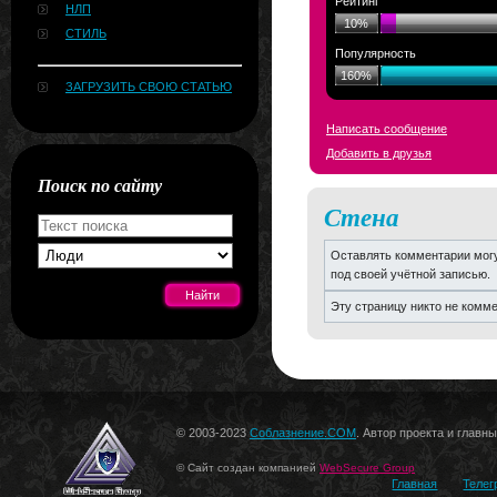
Рейтинг
НЛП
10%
СТИЛЬ
Популярность
160%
ЗАГРУЗИТЬ СВОЮ СТАТЬЮ
Написать сообщение
Добавить в друзья
Поиск по сайту
Стена
Оставлять комментарии могу
под своей учётной записью.
Эту страницу никто не комм
[#news]
© 2003-2023
Соблазнение.COM
. Автор проекта и главн
© Сайт создан компанией
WebSecure Group
Главная
Телег