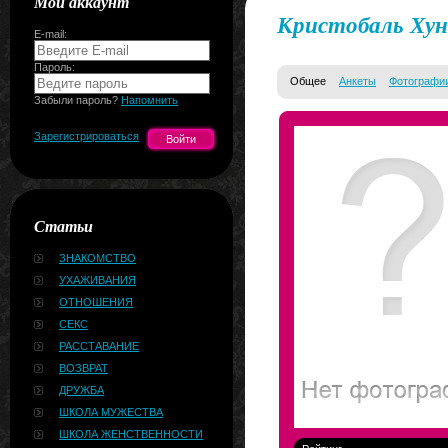
Мой аккаунт
Кристобаль Ху
E-mail:
Пароль:
Общее
Анкеты
Фотографи
Забыли пароль?
Напомнить
Зарегистрироваться
Статьи
ЗНАКОМСТВО
УХАЖИВАНИЯ
ОТНОШЕНИЯ
СЕКС
РАССТАВАНИЕ
ВОЗВРАТ
ДРУЖБА
ШКОЛА МУЖЕСТВА
ШКОЛА ЖЕНСТВЕННОСТИ