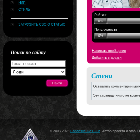
НЛП
СТИЛЬ
Рейтинг
0%
ЗАГРУЗИТЬ СВОЮ СТАТЬЮ
Популярность
0%
Поиск по сайту
Написать сообщение
Добавить в друзья
Стена
Оставлять комментарии могу
Эту страницу никто не комм
[#news]
© 2003-2023
Соблазнение.COM
. Автор проекта и главн