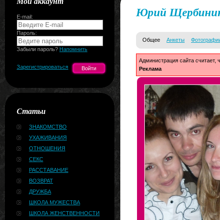
Мой аккаунт
Юрий Щербини
E-mail:
Пароль:
Общее
Анкеты
Фотографи
Забыли пароль?
Напомнить
Администрация сайта считает, 
Зарегистрироваться
Реклама
Статьи
ЗНАКОМСТВО
УХАЖИВАНИЯ
ОТНОШЕНИЯ
СЕКС
РАССТАВАНИЕ
ВОЗВРАТ
ДРУЖБА
ШКОЛА МУЖЕСТВА
ШКОЛА ЖЕНСТВЕННОСТИ