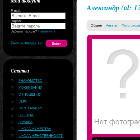
Мой аккаунт
Александр
(id: 1
E-mail:
Пароль:
Общее
Анкеты
Фотографи
Забыли пароль?
Напомнить
Зарегистрироваться
Статьи
ЗНАКОМСТВО
УХАЖИВАНИЯ
ОТНОШЕНИЯ
СЕКС
РАССТАВАНИЕ
ВОЗВРАТ
ДРУЖБА
ШКОЛА МУЖЕСТВА
ШКОЛА ЖЕНСТВЕННОСТИ