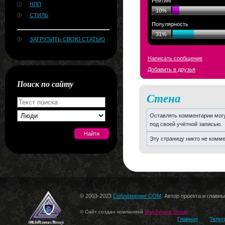
Рейтинг
НЛП
10%
СТИЛЬ
Популярность
31%
ЗАГРУЗИТЬ СВОЮ СТАТЬЮ
Написать сообщение
Добавить в друзья
Поиск по сайту
Стена
Оставлять комментарии могу
под своей учётной записью.
Эту страницу никто не комм
[#news]
© 2003-2023
Соблазнение.COM
. Автор проекта и главн
© Сайт создан компанией
WebSecure Group
Главная
Телег