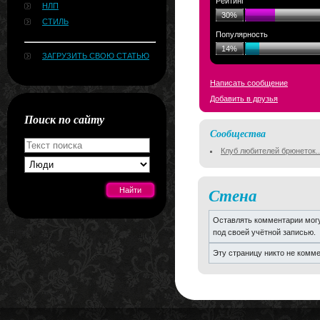
Рейтинг
НЛП
30%
СТИЛЬ
Популярность
14%
ЗАГРУЗИТЬ СВОЮ СТАТЬЮ
Написать сообщение
Добавить в друзья
Поиск по сайту
Сообщества
Клуб любителей брюнеток..
Стена
Оставлять комментарии могу
[#news]
под своей учётной записью.
Эту страницу никто не комм