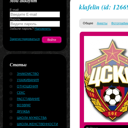
Мой аккаунт
klafelin
(id: 1266
E-mail:
Пароль:
Общее
Анкеты
Фотографи
Забыли пароль?
Напомнить
Зарегистрироваться
Статьи
ЗНАКОМСТВО
УХАЖИВАНИЯ
ОТНОШЕНИЯ
СЕКС
РАССТАВАНИЕ
ВОЗВРАТ
ДРУЖБА
ШКОЛА МУЖЕСТВА
ШКОЛА ЖЕНСТВЕННОСТИ