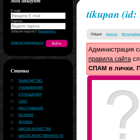
Мой аккаунт
tikupan
(id:
E-mail:
Пароль:
Забыли пароль?
Напомнить
Общее
Анкеты
Фотографи
Зарегистрироваться
Администрация са
правила сайта
сл
СПАМ в лички. П
Статьи
ЗНАКОМСТВО
УХАЖИВАНИЯ
ОТНОШЕНИЯ
СЕКС
РАССТАВАНИЕ
ВОЗВРАТ
ДРУЖБА
ШКОЛА МУЖЕСТВА
ШКОЛА ЖЕНСТВЕННОСТИ