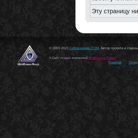
Эту страницу н
© 2003-2023
Соблазнение.COM
. Автор проекта и главн
© Сайт создан компанией
WebSecure Group
Главная
Телег