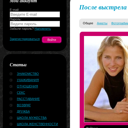
Мой аккаунт
После выстрела
E-mail:
Пароль:
Общее
Анкеты
Фотографи
Забыли пароль?
Напомнить
Зарегистрироваться
Статьи
ЗНАКОМСТВО
УХАЖИВАНИЯ
ОТНОШЕНИЯ
СЕКС
РАССТАВАНИЕ
ВОЗВРАТ
ДРУЖБА
ШКОЛА МУЖЕСТВА
ШКОЛА ЖЕНСТВЕННОСТИ