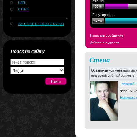
Рейтинг
НЛП
55%
СТИЛЬ
Популярность
378%
ЗАГРУЗИТЬ СВОЮ СТАТЬЮ
Написать сообщение
Добавить в друзья
Поиск по сайту
Стена
Оставлять комментарии могу
под своей учётной записью.
николай 
чтоб Ты х
Написать 
[#news]