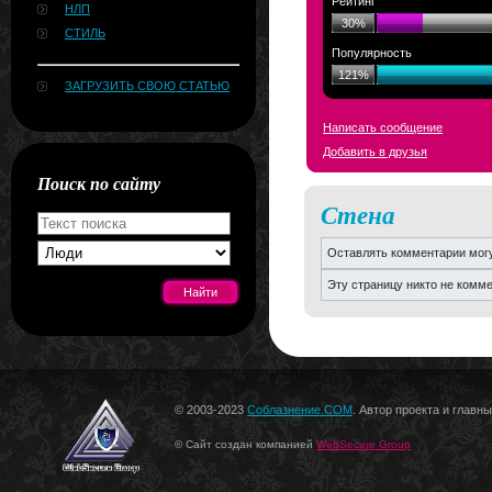
Рейтинг
НЛП
30%
СТИЛЬ
Популярность
121%
ЗАГРУЗИТЬ СВОЮ СТАТЬЮ
Написать сообщение
Добавить в друзья
Поиск по сайту
Стена
Оставлять комментарии могу
Эту страницу никто не комм
[#news]
© 2003-2023
Соблазнение.COM
. Автор проекта и главн
© Сайт создан компанией
WebSecure Group