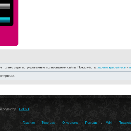
т только зарегистрированные пользователи сайта. Пожалуйста,
зарегистрируйтесь
и
в
ентировал.
ый редактор -
HoLoD
Главная
Телеграм
О журнале
Помощь
/
Wiki
Правил