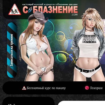
Бесплатный курс по пикапу
Телеграм
[#main] [#journal]