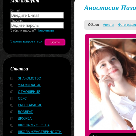
Мой аккаунт
Анастасия Наз
E-mail:
Пароль:
Общее
Анкеты
Фотографи
Забыли пароль?
Напомнить
Зарегистрироваться
Статьи
ЗНАКОМСТВО
УХАЖИВАНИЯ
ОТНОШЕНИЯ
СЕКС
РАССТАВАНИЕ
ВОЗВРАТ
ДРУЖБА
ШКОЛА МУЖЕСТВА
ШКОЛА ЖЕНСТВЕННОСТИ