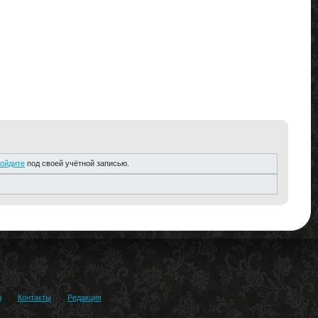
ойдите
под своей учётной записью.
а
Контакты
Редакция