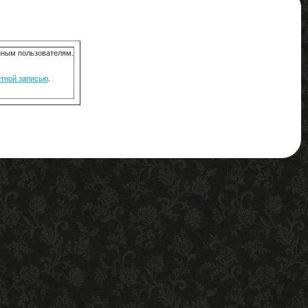
анным пользователям.
ётной записью
.