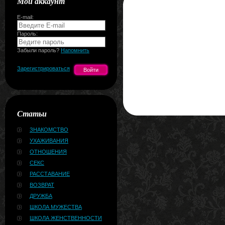
Мой аккаунт
E-mail:
Пароль:
Забыли пароль?
Напомнить
Зарегистрироваться
Статьи
ЗНАКОМСТВО
УХАЖИВАНИЯ
ОТНОШЕНИЯ
СЕКС
РАССТАВАНИЕ
ВОЗВРАТ
ДРУЖБА
ШКОЛА МУЖЕСТВА
ШКОЛА ЖЕНСТВЕННОСТИ