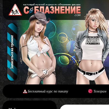
Бесплатный курс по пикапу
Телеграм
[#main] [#journal]