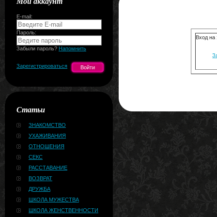
Мой аккаунт
E-mail:
Пароль:
Вход на
Забыли пароль?
Напомнить
З
Зарегистрироваться
Статьи
ЗНАКОМСТВО
УХАЖИВАНИЯ
ОТНОШЕНИЯ
СЕКС
РАССТАВАНИЕ
ВОЗВРАТ
ДРУЖБА
ШКОЛА МУЖЕСТВА
ШКОЛА ЖЕНСТВЕННОСТИ