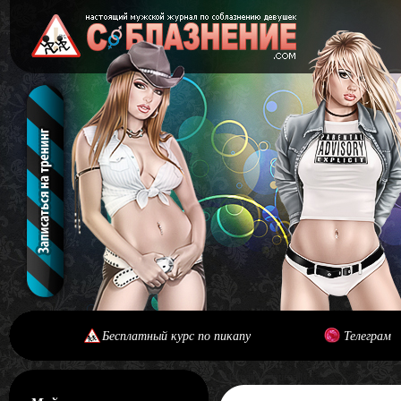
Бесплатный курс по пикапу
Телеграм
[#main] [#journal]