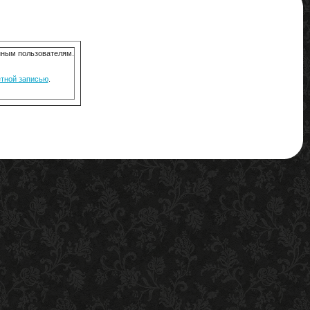
анным пользователям.
ётной записью
.