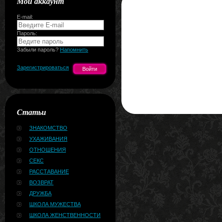
Мой аккаунт
E-mail:
Пароль:
Забыли пароль?
Напомнить
Зарегистрироваться
Статьи
ЗНАКОМСТВО
УХАЖИВАНИЯ
ОТНОШЕНИЯ
СЕКС
РАССТАВАНИЕ
ВОЗВРАТ
ДРУЖБА
ШКОЛА МУЖЕСТВА
ШКОЛА ЖЕНСТВЕННОСТИ