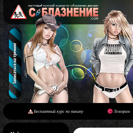
Бесплатный курс по пикапу
Телеграм
[#main] [#journal]