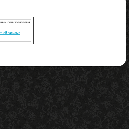
анным пользователям.
ётной записью
.