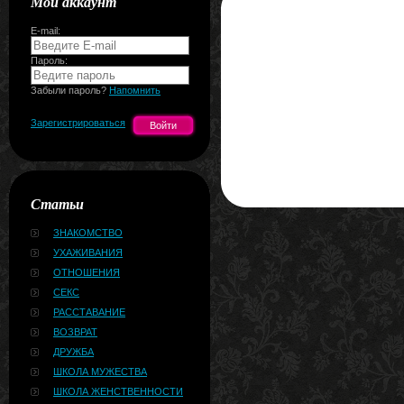
Мой аккаунт
E-mail:
Пароль:
Забыли пароль?
Напомнить
Зарегистрироваться
Статьи
ЗНАКОМСТВО
УХАЖИВАНИЯ
ОТНОШЕНИЯ
СЕКС
РАССТАВАНИЕ
ВОЗВРАТ
ДРУЖБА
ШКОЛА МУЖЕСТВА
ШКОЛА ЖЕНСТВЕННОСТИ