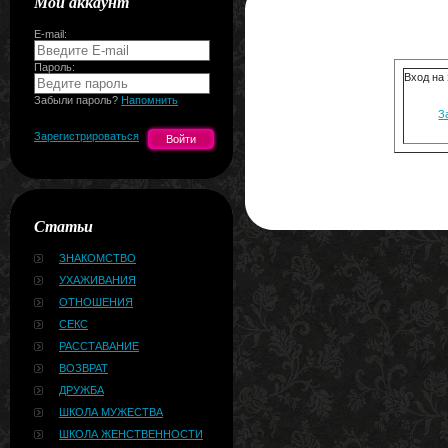
Мой аккаунт
E-mail:
Пароль:
Вход на
Забыли пароль?
Напомнить
З
Зарегистрироваться
Статьи
ЗНАКОМСТВО
УХАЖИВАНИЯ
ОТНОШЕНИЯ
СЕКС
РАССТАВАНИЕ
ВОЗВРАТ
ДРУЖБА
ШКОЛА МУЖЕСТВА
ШКОЛА ЖЕНСТВЕННОСТИ