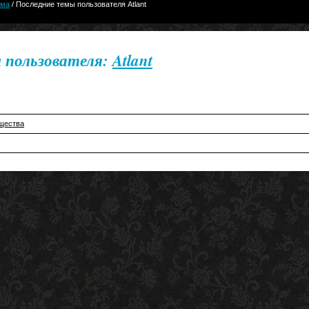
ума
/ Последние темы пользователя Atlant
 пользователя:
Atlant
щества