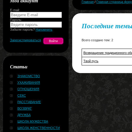
Мой аккаунт
Главная
/
Главная страница фор
E-mail:
Пароль:
Последние темы
Забыли пароль?
Напомнить
Зарегистрироваться
Всего создано тем: 2
Возвращение традиционного об
Твой путь
Статьи
ЗНАКОМСТВО
УХАЖИВАНИЯ
ОТНОШЕНИЯ
СЕКС
РАССТАВАНИЕ
ВОЗВРАТ
ДРУЖБА
ШКОЛА МУЖЕСТВА
ШКОЛА ЖЕНСТВЕННОСТИ