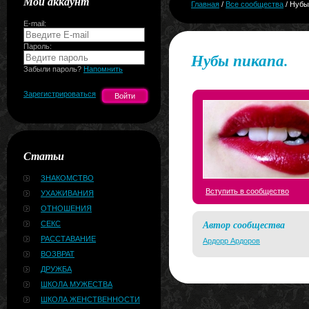
Мой аккаунт
Главная
/
Все сообщества
/ Нубы
E-mail:
Пароль:
Нубы пикапа.
Забыли пароль?
Напомнить
Зарегистрироваться
Статьи
ЗНАКОМСТВО
Вступить в сообщество
УХАЖИВАНИЯ
ОТНОШЕНИЯ
Автор сообщества
СЕКС
РАССТАВАНИЕ
Ардорр Ардоров
ВОЗВРАТ
ДРУЖБА
ШКОЛА МУЖЕСТВА
ШКОЛА ЖЕНСТВЕННОСТИ