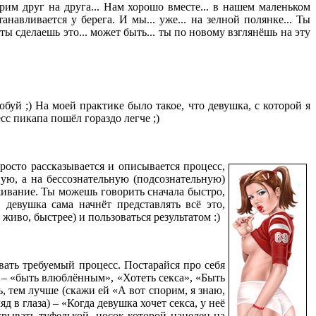
отрим друг на друга... Нам хорошо вместе... в нашем маленьком
танавливается у берега. И мы... уже... на зелной полянке... Ты
а ты сделаешь это... может быть... ты по новому взглянёшь на эту
обуй ;) На моей практике было такое, что девушка, с которой я
сс пикапа пошёл гораздо легче ;)
росто рассказывается и описывается процесс,
ную, а на бессознательную (подсознательную)
живание. Ты можешь говорить сначала быстро,
 девушка сама начнёт представлять всё это,
иво, быстрее) и пользоваться результатом :)
вать требуемый процесс. Постарайся про себя
 – «быть влюблённым», «Хотеть секса», «Быть
, тем лучше (скажи ей «А вот спорим, я знаю,
д в глаза) – «Когда девушка хочет секса, у неё
рывать туфелькой, носок которой нацелен на