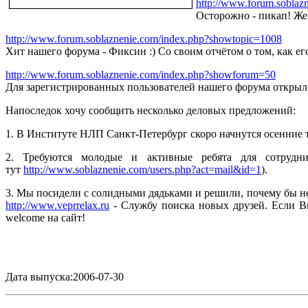
http://www.forum.soblaz
Осторожно - пикап! Же
http://www.forum.soblaznenie.com/index.php?showtopic=1008
Хит нашего форума - Фиксин :) Со своим отчётом о том, как ег
http://www.forum.soblaznenie.com/index.php?showforum=50
Для зарегистрированных пользователей нашего форума открылс
Напоследок хочу сообщить несколько деловых предложений:
1. В Институте НЛП Санкт-Петербург скоро начнутся осенние тр
2. Требуются молодые и активные ребята для сотрудн
тут
http://www.soblaznenie.com/users.php?act=mail&id=1
).
3. Мы посидели с солидными дядьками и решили, почему бы не
http://www.veprrelax.ru
- Службу поиска новых друзей. Если В
welcome на сайт!
Дата выпуска:2006-07-30