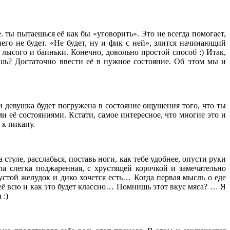
е. ты пытаешься её как бы «уговорить». Это не всегда помогает,
его не будет. «Не будет, ну и фик с ней», злится начинающий
 лысого и баиньки. Конечно, довольно простой способ :) Итак,
шь? Достаточно ввести её в нужное состояние. Об этом мы и
ли девушка будет погружена в состояние ощущения того, что ты
ми её состояниями. Кстати, самое интересное, что многие это и
 к пикапу.
туле, расслабься, поставь ноги, как тебе удобнее, опусти руки
ла слегка поджаренная, с хрустящей корочкой и замечательно
устой желудок и дико хочется есть… Когда первая мысль о еде
её всю и как это будет классно… Помнишь этот вкус мяса? … Я
 :)