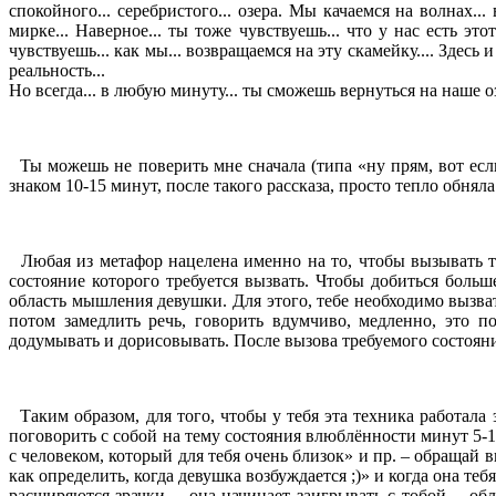
спокойного... серебристого... озера. Мы качаемся на волнах..
мирке... Наверное... ты тоже чувствуешь... что у нас есть это
чувствуешь... как мы... возвращаемся на эту скамейку.... Здесь 
реальность...
Но всегда... в любую минуту... ты сможешь вернуться на наше озе
Ты можешь не поверить мне сначала (типа «ну прям, вот если я
знаком 10-15 минут, после такого рассказа, просто тепло обняла
Любая из метафор нацелена именно на то, чтобы вызывать тр
состояние которого требуется вызвать. Чтобы добиться больш
область мышления девушки. Для этого, тебе необходимо вызва
потом замедлить речь, говорить вдумчиво, медленно, это по
додумывать и дорисовывать. После вызова требуемого состояния
Таким образом, для того, чтобы у тебя эта техника работала
поговорить с собой на тему состояния влюблённости минут 5-1
с человеком, который для тебя очень близок» и пр. – обращай 
как определить, когда девушка возбуждается ;)» и когда она теб
расширяются зрачки… она начинает заигрывать с тобой… обли