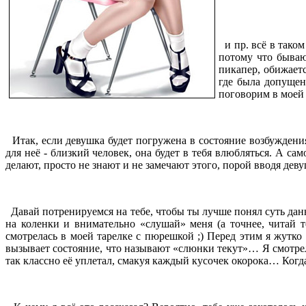
и пр. всё в таком
потому что бываю
пикапер, обижаетс
где была допущен
поговорим в моей 
Итак, если девушка будет погружена в состояние возбуждения 
для неё - близкий человек, она будет в тебя влюбляться. А са
делают, просто не знают и не замечают этого, порой вводя деву
Давай потренируемся на тебе, чтобы ты лучше понял суть данно
на коленки и внимательно «слушай» меня (а точнее, читай т
смотрелась в моей тарелке с пюрешкой ;) Перед этим я жутко
вызывает состояние, что называют «слюнки текут»… Я смотрел
так классно её уплетал, смакуя каждый кусочек окорока… Когда 