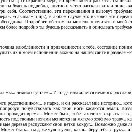
ушать? :) По-крайней мере, во время моего рассказа, ты невол
и ты будешь подробно, внятно и чётко рассказывать и описыват
три себя. Соответственно, эти переживания и вызовут требуем
 вчера», «слышал» и пр.), в любом случае это вызовет эти пере
еседника. Подробнее об этом ты можешь прочитать в моей стат
Чем более подробно ты будешь рассказывать и описывать требуем
ояния влюблённости и привязанности к тебе, состояние понима
ушать их в моём исполнении можно на нашем сайте в разделе «Р
да мы... немного устаём... И тогда нам хочется немного расслабить
чти родственником... в парке, и он рассказал мне историю... кот
 попробуй почувствовать как твои ноги касаются земли. Возм
иятно проходит время... Может быть, тебе захочется закрыть гл
ерхность под твоими ногами меняется на мягкую зелёную траву...
асивые деревья распускают свои ветки вокруг... Возможно даже ла
. Может быть... ты даже чувствуешь, как я... беру тебя за руку... и