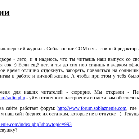
ии
каперский журнал - Соблазнение.COM и я - главный редактор 
дворе - лето, и я надеюсь, что ты читаешь наш выпуск со св
 сок :) Если ещё нет, и ты до сих пор сидишь в жарком офис
ое время отлично отдохнуть, загореть, поваляться на солнышк
гам в работе и личной жизни. А чтобы при этом у тебя было 
меня для наших читателей - сюрприз. Мы открыли - Пер
om/radio.php
- уйма отличного настроения и смеха вам обеспечен
на сайте работает форум:
http://www.forum.soblaznenie.com
, где
 наш сайт (вернее их остаткам, которые не в отпуске =). Теку
nenie.com/index.php?showtopic=993
девушку?