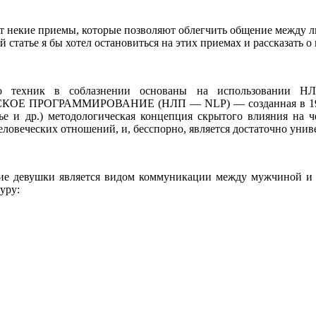
 некие приемы, которые позволяют облегчить общение между люд
й статье я бы хотел остановиться на этих приемах и рассказать 
хник в соблазнении основаны на использовании НЛП 
 ПРОГРАММИРОВАНИЕ (НЛП — NLP) — созданная в 1975 г. в
ье и др.) методологическая концепция скрытого влияния на 
еловеческих отношений, и, бесспорно, является достаточно унив
е девушки является видом коммуникации между мужчиной и ж
уру: