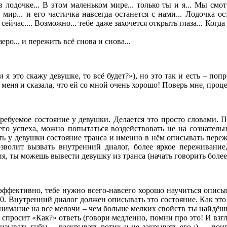
. в лодочке... В этом маленьком мире... только ты и я... Мы см
т мир... и его частичка навсегда останется с нами... Лодочка ос
и сейчас.... Возможно... тебе даже захочется открыть глаза... Когд
ро... и пережить всё снова и снова...
 это скажу девушке, то всё будет?»), но это так и есть – попр
 меня и сказала, что ей со мной очень хорошо! Поверь мне, проце
ебуемое состояние у девушки. Делается это просто словами. П
его успеха, можно попытаться воздействовать не на сознатель
ть у девушки состояние транса и именно в нём описывать пере
зволит вызвать внутренний диалог, более яркое переживание,
, ты можешь вывести девушку из транса (начать говорить более ж
 эффективно, тебе нужно всего-навсего хорошо научиться описы
0. Внутренний диалог должен описывать это состояние. Как это
внимание на все мелочи – чем больше мелких свойств ты найдёшь
я спросит «Как?» ответь (говори медленно, помни про это! И взгля
зывать губы… раскрывать ротик и не закрывать его :)…, поиг