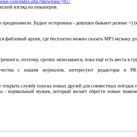
nenie.com/index.php?showtopic=857
нский взгляд на пикаперов.
о продинамили. Будьте осторожны - девушки бывают разные =) (м
я файловый архив, где бесплатно можно сказать MP3 музыку для
енинги, поэтому, срочно записываеся, пока ещё есть места в гр
ичества с нашим журналом, интересуют редакторы и P
 открыть службу поиска новых друзей для совместных поездок на
ы - нормальный мужик, который желает обрести новые знаком