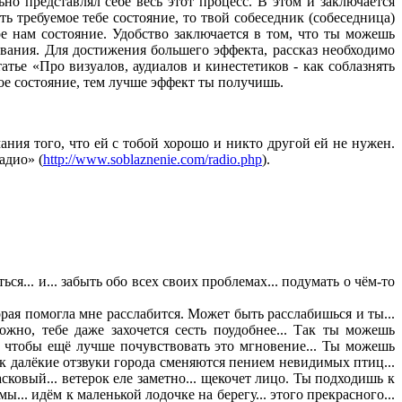
ьно представлял себе весь этот процесс. В этом и заключается
ь требуемое тебе состояние, то твой собеседник (собеседница)
ое нам состояние. Удобство заключается в том, что ты можешь
живания. Для достижения большего эффекта, рассказ необходимо
ье «Про визуалов, аудиалов и кинестетиков - как соблазнять
ое состояние, тем лучше эффект ты получишь.
ния того, что ей с тобой хорошо и никто другой ей не нужен.
адио» (
http://www.soblaznenie.com/radio.php
).
ся... и... забыть обо всех своих проблемах... подумать о чём-то
орая помогла мне расслабится. Может быть расслабишься и ты...
ожно, тебе даже захочется сесть поудобнее... Так ты можешь
аза, чтобы ещё лучше почувствовать это мгновение... Ты можешь
 как далёкие отзвуки города сменяются пением невидимых птиц...
сковый... ветерок еле заметно... щекочет лицо. Ты подходишь к
 мы... идём к маленькой лодочке на берегу... этого прекрасного...