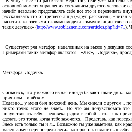
К чему я всё это рассказал? Вероятно, тебе уже захотелось к
основной момент управления состоянием другого человека: есл
начнёт невольно представлять себе всё это и переживать вну
рассказывать это от третьего лица («друг рассказал», «читал
насытить ключевыми словами модели коммуникации твоего соб
таких девушек» (
http://www.soblaznenie.com/articles.php?id=71
). 
Существует ряд метафор, нацеленных на вызов у девушек сост
Примерами таких метафор являются – «Лес», «Лодочка», просл
Метафора: Лодочка.
Согласись, что у каждого из нас иногда бывают такие дни... ког
приятном... и лёгком.
Недавно... у меня был похожий день. Мы сидели с другом... по
никто точно этого не знает... Но что бы почувствовать это
почувствовать себя... человека рядом с собой... то... как пр
сделать это тогда, когда тебе захочется... Представь, как пов
Здесь есть только ты и я... Возможно ты уже заметила, как кр
маленькому озеру посреди леса... которое так и манит... к себе..