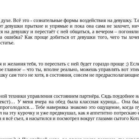
 духе. Всё это - сознательные формы воздействия на девушку. Т.
т девушки прыткие и упрямые и пока она сама не захочет, нич
я на девушку и перестаёт с ней общаться, а вечером – погоняли
а ошибка? Как проще добиться от девушки того, чего ты хоче
статье.
и желания тебя, то переспать с ней будет гораздо проще ;) Ес
мое главное – что ты, вполне реально, можешь управлять вот эти
шку сам того не хотя, в состояния, совсем не предрасполагающие
й техники управления состоянием партнёра. Сядь поудобнее на с
екст)… У меня вчера на обед была классная курица... Она бы
 проголодался… Тебе наверняка знакомо это ощущение, когда п
 на эту курочку и уже предвкушал, как я аппетитно потрескаю 
я всё съел, я насытился и посмотрел вокруг глазами сытого Кота