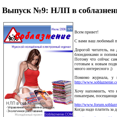
Выпуск №9: НЛП в соблазнен
Всем привет!
С вами ваш любимый пи
Дорогой читатель, на 
блондинками и попивая
Потому что сейчас сам
готовым к новым подви
много интересного ;)
Помимо журнала, у 
http://www.soblaznenie.c
Хочу напомнить, что 
пикаперам, посещающим
http://www.forum.soblaz
Когда надо платить за 