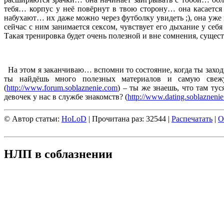
тебя… корпус у неё повёрнут в твою сторону… она касается
набухают… их даже можно через футболку увидеть ;), она уже 
сейчас с ним занимается сексом, чувствует его дыхание у себя
Такая тренировка будет очень полезной и вне сомнения, сущест
На этом я заканчиваю… вспомни то состояние, когда ты заход
ты найдёшь много полезных материалов и самую свеж
(
http://www.forum.soblaznenie.com
) – ты же знаешь, что там т
девочек у нас в службе знакомств? (
http://www.dating.soblazneni
© Автор статьи:
HoLoD
| Прочитана раз: 32544 |
Распечатать
|
О
НЛП в соблазнении