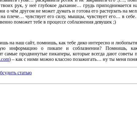
 твоих рук, у неё глубокое дыхание… грудь приподнимается н
ни о чём другом не может думать и готова его растерзать на ме
 на плече… чувствует его силу, мышцы, чувствует его… в себе…»
венно поможет тебе в процессе соблазнения девушек ;)
ишь на наш сайт, помнишь, как тебе дико интересно и любопытн
ую информацию о пикапе и соблазнении? Помнишь, как
усят самые продвинутые пикаперы, которые всегда дают советы
e.com
) – как с ними можно классно позажигать… ну ты меня понял
бсудить статью