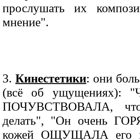
прослушать их композ
мнение".
3.
Кинестетики
: они б
(всё об ущущениях): 
ПОЧУВСТВОВАЛА, что
делать", "Он очень ГОР
кожей ОЩУЩАЛА его взг