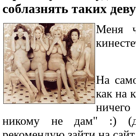
соблазнять таких дев
Меня ч
кинесте
На само
как на 
ничего
никому не дам" :) (д
рекомендую зайти на сайт