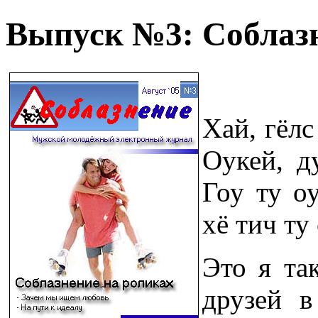
Выпуск №3: Соблазн
Хай, гёлс
Оукей, д
Гоу ту о
хё тич ту
Это я та
друзей 