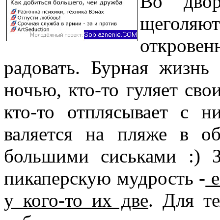
Во двор
щеголяют
откровен
радовать. Бурная жизнь
ночью, кто-то гуляет сво
кто-то отплясывает с н
валяется на пляже в о
большими сиськами :) 
пикаперскую мудрость -
е
у кого-то их две
. Для т